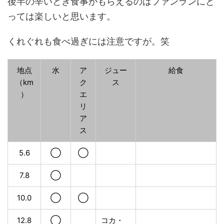
後半の辛いとき食事がもらえるのはファンランにと
っては楽しいと思います。
くれぐれも食べ過ぎには注意ですが。笑
地点
水
ア
ジュー
給食
（km
ク
ス
）
エ
リ
ア
ス
5.6
◯
◯
7.8
◯
10.0
◯
◯
12.8
◯
コカ・