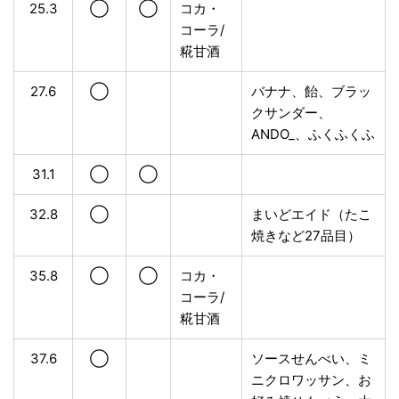
25.3
◯
◯
コカ・
コーラ/
糀甘酒
27.6
◯
バナナ、飴、ブラッ
クサンダー、
ANDO_、ふくふくふ
31.1
◯
◯
32.8
◯
まいどエイド（たこ
焼きなど27品目）
35.8
◯
◯
コカ・
コーラ/
糀甘酒
37.6
◯
ソースせんべい、ミ
ニクロワッサン、お