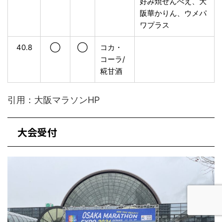
好み焼せんべえ、大
阪華かりん、ウメパ
ワプラス
40.8
◯
◯
コカ・
コーラ/
糀甘酒
引用：大阪マラソンHP
大会受付