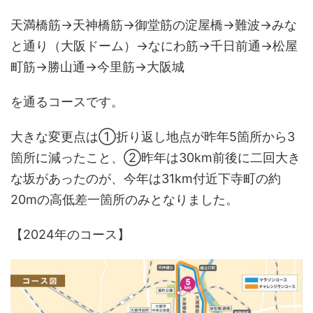
天満橋筋→天神橋筋→御堂筋の淀屋橋→難波→みな
と通り（大阪ドーム）→なにわ筋→千日前通→松屋
町筋→勝山通→今里筋→大阪城
を通るコースです。
大きな変更点は①折り返し地点が昨年5箇所から3
箇所に減ったこと、②昨年は30km前後に二回大き
な坂があったのが、今年は31km付近下寺町の約
20mの高低差一箇所のみとなりました。
【2024年のコース】